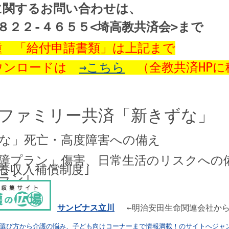
関するお問い合わせは、

８２２-４６５５<埼高教共済会>まで
　「給付申請書類」は上記まで

ウンロードは　
→こちら
　（全教共済HPに
ファミリー共済「新きずな」
な」死亡・高度障害への備え

障プラン」傷害、日常生活のリスクへの備
養収入補償制度｣

サンビナス立川
←明治安田生命関連会社か
の選び方から介護の悩み、子ども向けコーナーまで情報満載！のサイトへジャ