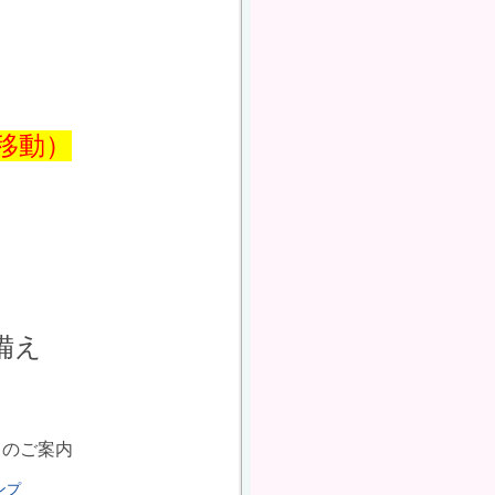
移動）
え

らのご案内
ンプ