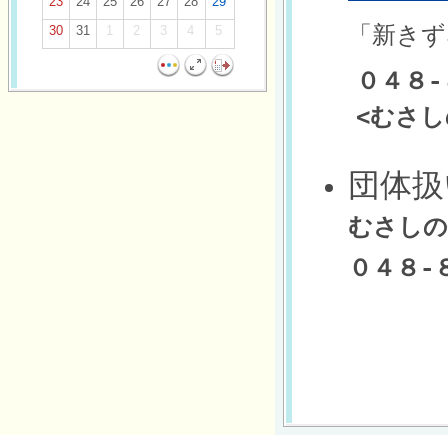
23
24
25
26
27
28
29
「新きず
30
31
1
2
3
4
5
　　０４８-
　　<むさ
団体扱
０４８-