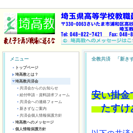
メニュー
全教共済 「新き
トップページ
埼高教とは？
埼高教共済会
共済会からのお知らせ
安い掛金
給付申請・資料請求フォーム
共済会への連絡フォーム
　たすけ
新きずなご案内
共済会個人情報保護方針
埼高教へのメッセージ
個人情報保護方針