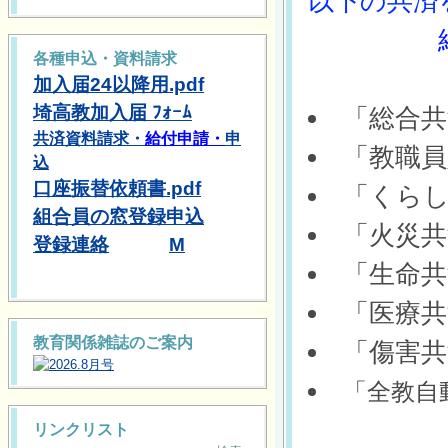
以下の共済
　　　　　
各種申込・資料請求
加入届24以降用.pdf
埼高教加入届
ﾌｫｰﾑ
共済資料請求・
給付申請・
申
「教職員
込
口座振替依頼書.pdf
「くら
組合員の窓登録
申込
登録連絡
M
「生命共
教育関係雑誌のご案内
「全教自
リンクリスト