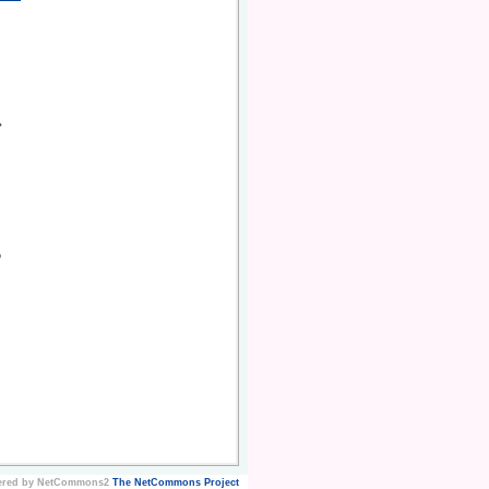
で
ered by NetCommons2
The NetCommons Project