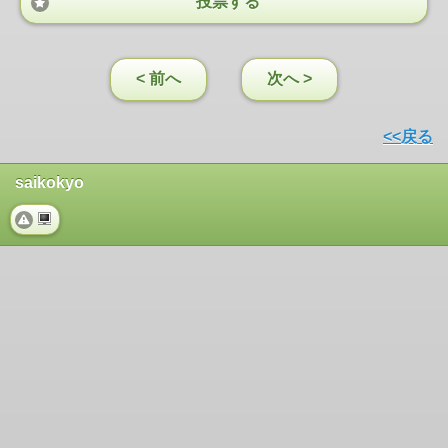
投票する
< 前へ
次へ >
<<戻る
saikokyo